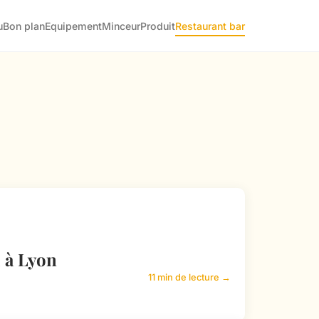
u
Bon plan
Equipement
Minceur
Produit
Restaurant bar
 à Lyon
11 min de lecture →