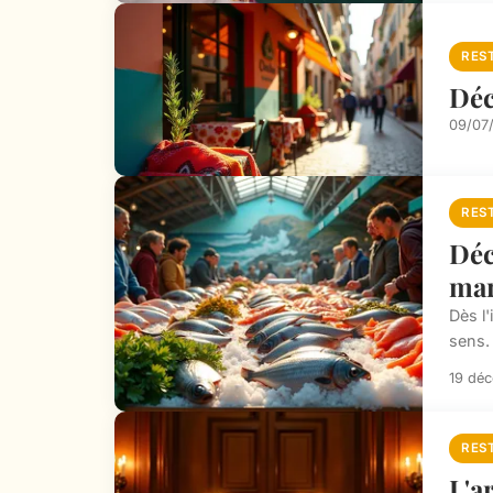
RES
Déc
09/07
RES
Déc
ma
Dès l'
sens.
19 dé
RES
L'a