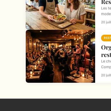
Res
Les t
modes 
20 jui
RES
Org
res
Le ch
Compr
20 jui