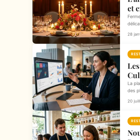
et 
Ferme
délica
28 jan
RES
Les
Cul
La pla
des pl
20 jui
RES
Nou