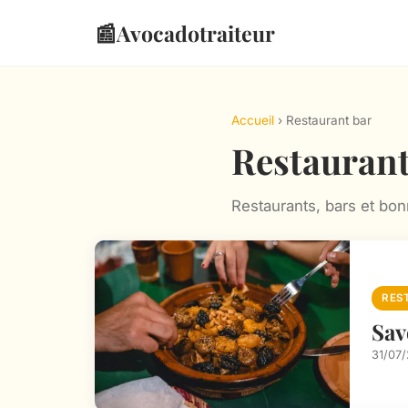
📰
Avocadotraiteur
Accueil
› Restaurant bar
Restaurant
Restaurants, bars et bo
RES
Sav
31/07