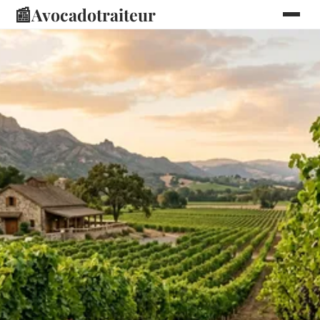
📰
Avocadotraiteur