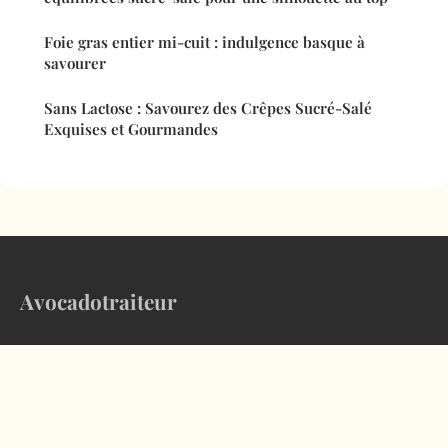
Foie gras entier mi-cuit : indulgence basque à
savourer
Sans Lactose : Savourez des Crêpes Sucré-Salé
Exquises et Gourmandes
Avocadotraiteur
Le magazine culinaire qui inspire vos assiettes au quotidien
Accueil
Mentions légales
Contact