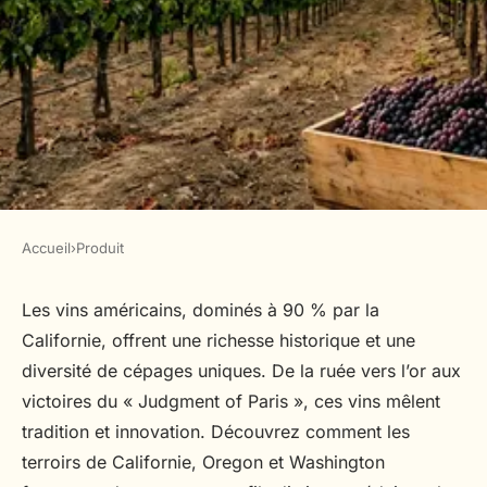
Accueil
›
Produit
PRODUIT
Vins aux États-unis :
Les vins américains, dominés à 90 % par la
Californie, offrent une richesse historique et une
découvrez leur histoire et
diversité de cépages uniques. De la ruée vers l’or aux
leurs cépages
victoires du « Judgment of Paris », ces vins mêlent
tradition et innovation. Découvrez comment les
Ali
•
16 février 2026
•
5 min de lecture
terroirs de Californie, Oregon et Washington