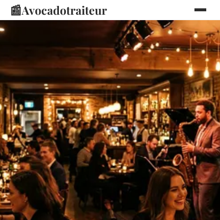
📰
Avocadotraiteur