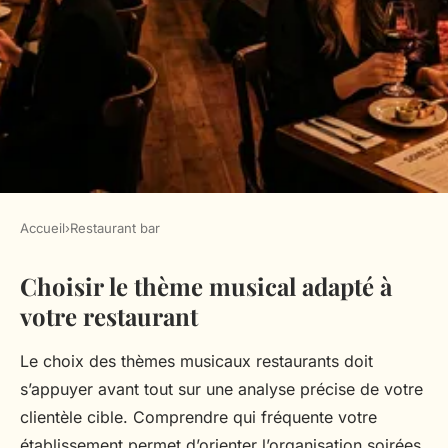
Accueil
›
Restaurant bar
RESTAURANT BAR
Choisir le thème musical adapté à
Organiser des soirées
votre restaurant
musicales thématiques
inoubliables dans votre
Le choix des thèmes musicaux restaurants doit
restaurant : Guide pratique et
s’appuyer avant tout sur une analyse précise de votre
astuces essentielles
clientèle cible. Comprendre qui fréquente votre
établissement permet d’orienter l’organisation soirées