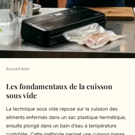
Accueil
›
Actu
ACTU
Les fondamentaux de la cuisson
Quels sont les avantages des
sous vide
techniques de cuisson sous
vide dans la cuisine moderne ?
La technique sous vide repose sur la cuisson des
aliments enfermés dans un sac plastique hermétique,
Ali
•
20 juillet 2025
•
4 min de lecture
ensuite plongé dans un bain d’eau à température
contrôlée. Cette méthode permet une cuisson basse