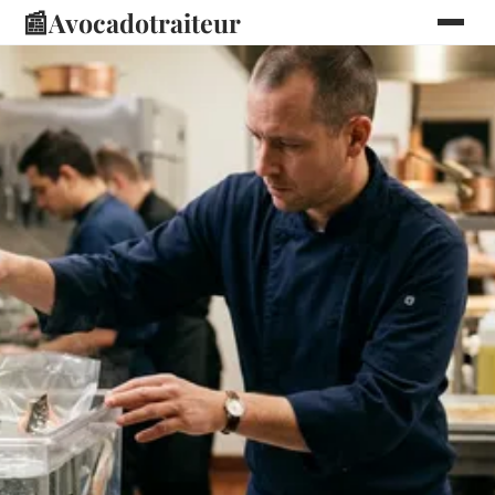
📰
Avocadotraiteur